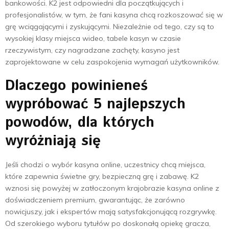
bankowości. K2 jest odpowiedni dla początkujących i
profesjonalistów, w tym, że fani kasyna chcą rozkoszować się w
grę wciągającymi i zyskującymi. Niezależnie od tego, czy są to
wysokiej klasy miejsca wideo, tabele kasyn w czasie
rzeczywistym, czy nagradzane zachęty, kasyno jest
zaprojektowane w celu zaspokojenia wymagań użytkowników.
Dlaczego powinieneś
wypróbować 5 najlepszych
powodów, dla których
wyróżniają się
Jeśli chodzi o wybór kasyna online, uczestnicy chcą miejsca,
które zapewnia świetne gry, bezpieczną grę i zabawę. K2
wznosi się powyżej w zatłoczonym krajobrazie kasyna online z
doświadczeniem premium, gwarantując, że zarówno
nowicjuszy, jak i ekspertów mają satysfakcjonującą rozgrywkę.
Od szerokiego wyboru tytułów po doskonałą opiekę gracza,