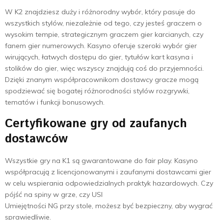
W K2 znajdziesz duży i różnorodny wybór, który pasuje do
wszystkich stylów, niezależnie od tego, czy jesteś graczem o
wysokim tempie, strategicznym graczem gier karcianych, czy
fanem gier numerowych. Kasyno oferuje szeroki wybór gier
wirujących, łatwych dostępu do gier, tytułów kart kasyna i
stolików do gier, więc wszyscy znajdują coś do przyjemności.
Dzięki znanym współpracownikom dostawcy gracze mogą
spodziewać się bogatej różnorodności stylów rozgrywki,
tematów i funkcji bonusowych.
Certyfikowane gry od zaufanych
dostawców
Wszystkie gry na K1 są gwarantowane do fair play. Kasyno
współpracują z licencjonowanymi i zaufanymi dostawcami gier
w celu wspierania odpowiedzialnych praktyk hazardowych. Czy
pójść na spiny w grze, czy USI
Umiejętności NG przy stole, możesz być bezpieczny, aby wygrać
sprawiedliwie.