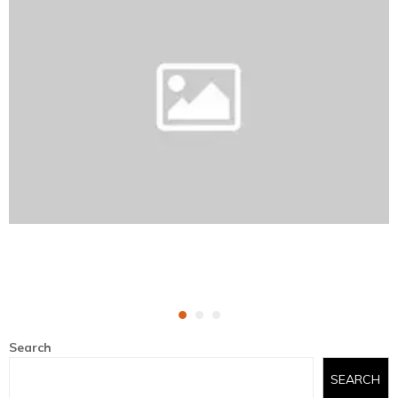
Search
SEARCH