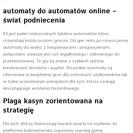
automaty do automatów online –
świat podniecenia
K3 jest pełen różnorodnych tytułów automatów, które
rozważają każdy poziom gracza. Od gier retro po nowoczesne
automaty do wideo z megawaysami i progresywnymi
jackpotami, zawsze jest coś wyjątkowego i zabawnego do
przetestowania. Te gry są znane z szybkich spinów,
kreatywnych tematów i wypłat. Wszystkie automaty są
oferowane w bezpłatnej grze dla ostrożnych użytkowników lub
w trybie prawdziwym pieniędzmi dla tych, którzy szukają
ekscytującego wrażenia hazardowego.
Plaga kasyn zorientowana na
strategię
Dla tych, którzy faworyzują hazard oparty na myśleniu, ta
platforma bukmacherska zapewnia szeroką gamę