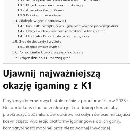
automaty do automatów online – świat podniecenia
Plaga kasyn zorientowana na strategię
Alternative Casino Games
Doświadcz gier na żywo
Zdobądź więcej z bonusów K1
Bonus dla początkujących – graj dodatkowo od pierwszego dnia
Oferty zwrotne – sieć bezpieczeństwa dla twoich strat.
Elite Club – Perks dla dedykowanych graczy
Gładkie depozyty i wypłaty
bezproblemowe wypłatki
Pomoc biurka Otwórz wszystkie godziny
Dołącz dziś do K1 i zacznij grać
Ujawnij najważniejszą
okazję igaming z K1
Play kasyn internetowych stale rośnie z popularności, aw 2025 r.
Gospodarka wirtualna zakłada jest na dobrej drodze, aby
przekroczyć 150 miliardów dolarów na całym świecie. Entuzjaści
kasyn często wybierają platformy igamingowe do ich gamy,
kompatybilności mobilnej oraz niezawodnej i wydajnej